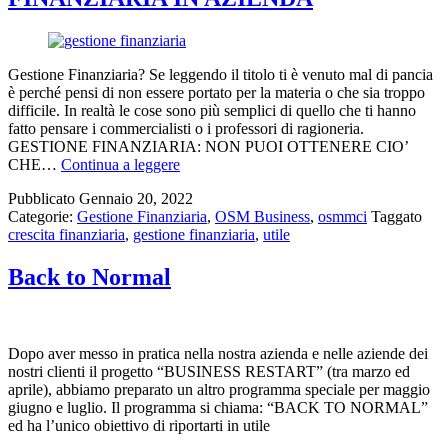
Gestione Finanziaria? Se leggendo il titolo ti è venuto mal di pancia
è perché pensi di non essere portato per la materia o che sia troppo
difficile. In realtà le cose sono più semplici di quello che ti hanno
fatto pensare i commercialisti o i professori di ragioneria.
GESTIONE FINANZIARIA: NON PUOI OTTENERE CIO’
5
CHE…
Continua a leggere
REGOLE
Pubblicato
Gennaio 20, 2022
D’ORO
Categorie:
Gestione Finanziaria
,
OSM Business
,
osmmci
Taggato
PER
crescita finanziaria
,
gestione finanziaria
,
utile
LA
GESTIONE
FINANZIARIA
Back to Normal
IN
AZIENDA
Dopo aver messo in pratica nella nostra azienda e nelle aziende dei
nostri clienti il progetto “BUSINESS RESTART” (tra marzo ed
aprile), abbiamo preparato un altro programma speciale per maggio
giugno e luglio. Il programma si chiama: “BACK TO NORMAL”
ed ha l’unico obiettivo di riportarti in utile